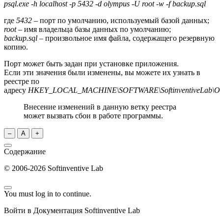
psql.exe -h localhost -p 5432 -d olympus -U root -w -f backup.sql
где
5432
– порт по умолчанию, используемый базой данных;
root
– имя владельца базы данных по умолчанию;
backup.sql
– произвольное имя файла, содержащего резервную
копию.
Порт может быть задан при установке приложения.
Если эти значения были изменены, вы можете их узнать в
реестре по
адресу
HKEY_LOCAL_MACHINE\SOFTWARE\SoftinventiveLab\Ol
Внесение изменений в данную ветку реестра
может вызвать сбои в работе программы.
–
A
+
Содержание
© 2006-2026 Softinventive Lab
You must log in to continue.
Войти в Документация Softinventive Lab