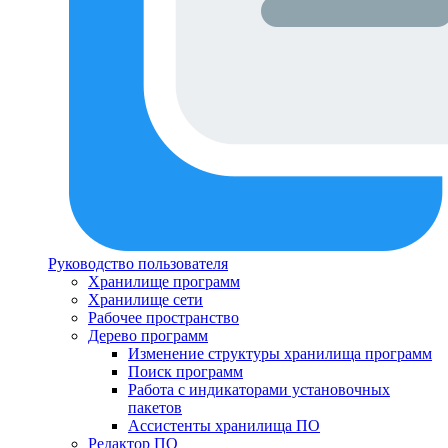
Руководство пользователя
Хранилище программ
Хранилище сети
Рабочее пространство
Дерево программ
Изменение структуры хранилища программ
Поиск программ
Работа с индикаторами установочных
пакетов
Ассистенты хранилища ПО
Редактор ПО