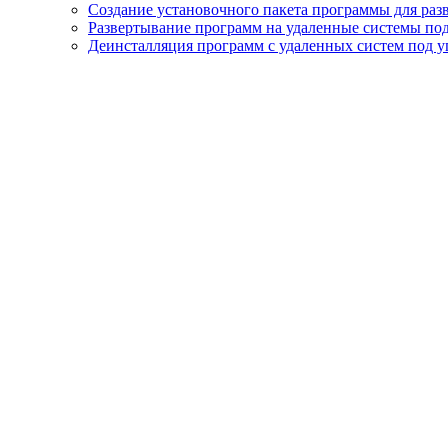
Создание установочного пакета программы для раз
Развертывание программ на удаленные системы под
Деинсталляция программ с удаленных систем под у