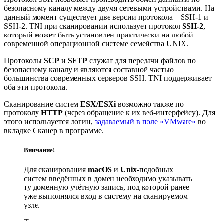
безопасному каналу между двумя сетевыми устройствами. На
данный момент существует две версии протокола – SSH-1 и
SSH-2. TNI при сканировании использует протокол
SSH-2
,
который может быть установлен практически на любой
современной операционной системе семейства UNIX.
Протоколы
SCP
и
SFTP
служат для передачи файлов по
безопасному каналу и являются составной частью
большинства современных серверов SSH. TNI поддерживает
оба эти протокола.
Сканирование систем
ESX/ESXi
возможно также по
протоколу
HTTP
(через обращение к их веб-интерфейсу). Для
этого используется логин,
задаваемый в поле «VMware»
во
вкладке Сканер в программе.
Внимание!
Для сканирования
macOS
и
Unix
-подобных
систем введённых в домен необходимо указывать
ту доменную учётную запись, под которой ранее
уже выполнялся вход в систему на сканируемом
узле.