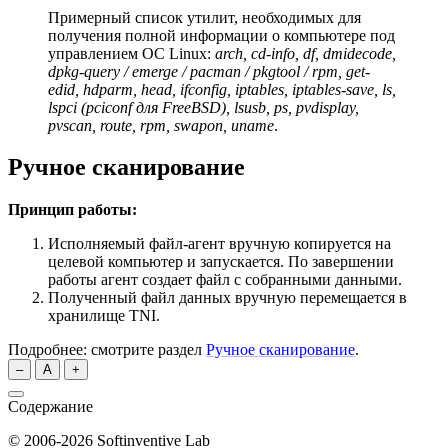
Примерный список утилит, необходимых для
получения полной информации о компьютере под
управлением ОС Linux:
arch, cd-info, df, dmidecode,
dpkg-query / emerge / pacman / pkgtool / rpm, get-
edid, hdparm, head, ifconfig, iptables, iptables-save, ls,
lspci (pciconf для FreeBSD), lsusb, ps, pvdisplay,
pvscan, route, rpm, swapon, uname
.
Ручное сканирование
Принцип работы:
Исполняемый файл-агент вручную копируется на
целевой компьютер и запускается. По завершении
работы агент создает файл с собранными данными.
Полученный файл данных вручную перемещается в
хранилище TNI.
Подробнее: смотрите раздел
Ручное сканирование
.
–
A
+
Содержание
© 2006-2026 Softinventive Lab