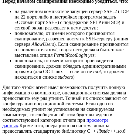
Перед началом сканирования необходимо убедиться, что:
на удаленном компьютере запущен сервер SSH-2 (TCP
на 22 порт, либо в настройках программы задать
«Особый порт SSH») с поддержкой SFTP или SCP, и
сетевой экран разрешает к нему доступ;
пользователю, от имени которого производится
сканирование, разрешен доступ к SSH-серверу (опция
сервера
AllowUsers
). Если сканирование производится
от пользователя
root
, то для него должна быть также
выставлена опция
PermitRootLogin yes
;
пользователь, от имени которого производится
сканирование, должен обладать административными
правами (для ОС Linux — если он не
root
, то должен
находиться в списке
sudoers
).
Для того чтобы агент имел возможность получить полную
информацию о компьютере, операционная система должна
предоставить ему ряд утилит. Точный их список зависит от
конфигурации операционной системы. Если одна из
необходимых утилит не установлена на сканируемом
компьютере, то сообщение об этом будет выведено в
соответствующей категории отчета при
просмотре
данных
.Кроме того, операционная система должна
предоставлять стандартную библиотеку C++
libstdc++.so.6
.